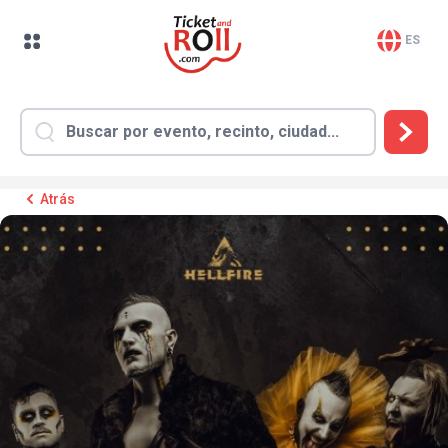
ES
Atrás