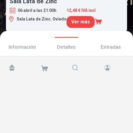
Sala Lata de Zinc
06 abril a las 21:00h
12,48 € IVA incl
Sala Lata de Zinc. Oviedo
Ver más
Información
Detalles
Entradas
Encuéntranos en:
Copyright © 2026 TicketAndRoll
Aviso legal
,
política de privacidad
y de
cookies
Website built by
rundevstudio.com