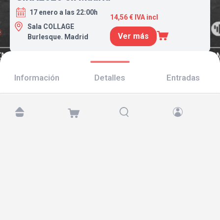
17 enero a las 22:00h
14,56 € IVA incl
Sala COLLAGE
Ver más
Burlesque. Madrid
Información
Detalles
Entradas
Encuéntranos en:
Copyright © 2026 TicketAndRoll
Aviso legal
,
política de privacidad
y de
cookies
Website built by
rundevstudio.com