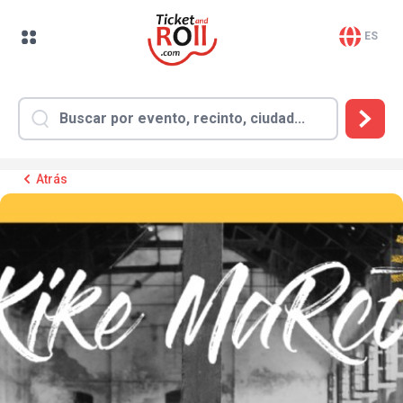
ES
Atrás