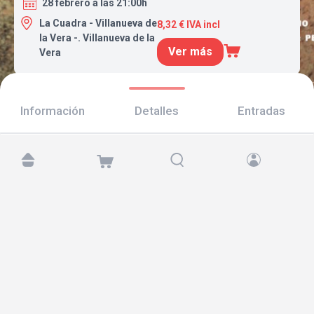
28 febrero a las 21:00h
La Cuadra - Villanueva de
8,32 € IVA incl
la Vera -. Villanueva de la
Ver más
Vera
Información
Detalles
Entradas
Encuéntranos en:
Copyright © 2026 TicketAndRoll
Aviso legal
,
política de privacidad
y de
cookies
Website built by
rundevstudio.com