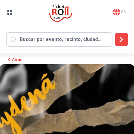
ES
Atrás