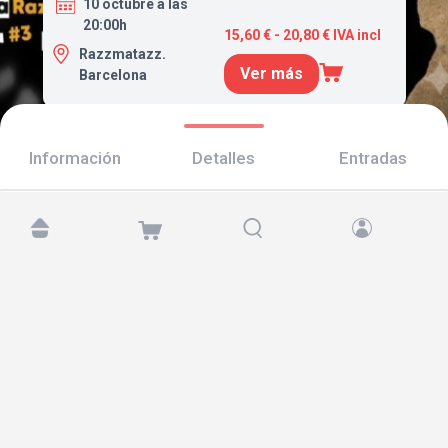
10 octubre a las
20:00h
15,60 € - 20,80 € IVA incl
Razzmatazz.
Ver más
Barcelona
Información
Detalles
Entradas
Encuéntranos en:
Copyright © 2026 TicketAndRoll
Aviso legal
,
política de privacidad
y de
cookies
Website built by
rundevstudio.com