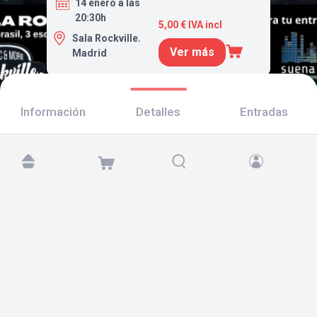
14 enero a las
20:30h
5,00 € IVA incl
Sala Rockville.
Ver más
Madrid
Información
Detalles
Entradas
Encuéntranos en:
Copyright © 2026 TicketAndRoll
Aviso legal
,
política de privacidad
y de
cookies
Website built by
rundevstudio.com