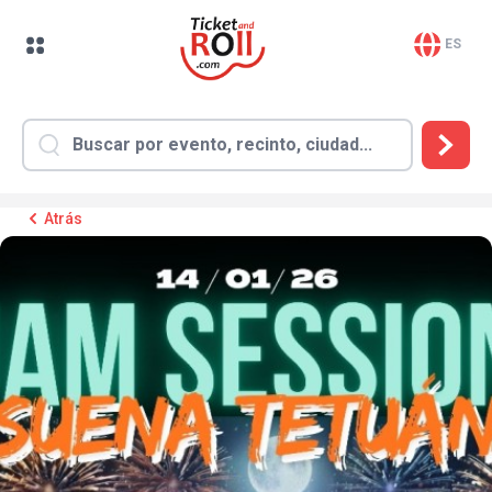
ES
Atrás