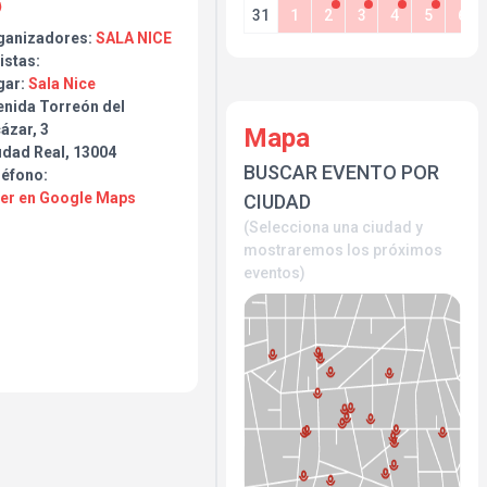
31
1
2
3
4
5
6
ganizadores:
SALA NICE
istas:
gar:
Sala Nice
enida Torreón del
ázar, 3
Mapa
udad Real, 13004
BUSCAR EVENTO POR
léfono:
Ver en Google Maps
CIUDAD
(Selecciona una ciudad y
mostraremos los próximos
eventos)