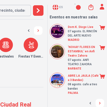
ES
Eventos en nuestras salas
Dom K. Diogo Live
07 agosto
. EL RINCÓN
DEL ARTE NUEVO
MADRID
'NOHAY FLORES EN
ESTAMBUL' en Anfi
Teatro Zahora
estivales
Fiestas Y Eventos
07 agosto
. ANFI
TEATRO ZAHORA
BARBATE
ABRE LA JAULA (Café
a 3 Bandas)
08 agosto
. cafe a tres
bandas
PALMA
Ciudad Real