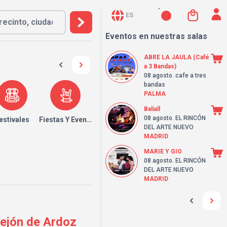
ES
Eventos en nuestras salas
ABRE LA JAULA (Café
a 3 Bandas)
08 agosto
. cafe a tres
bandas
PALMA
Baliall
08 agosto
. EL RINCÓN
estivales
Fiestas Y Eventos
DEL ARTE NUEVO
MADRID
MARIE Y GIO
08 agosto
. EL RINCÓN
DEL ARTE NUEVO
MADRID
rejón de Ardoz