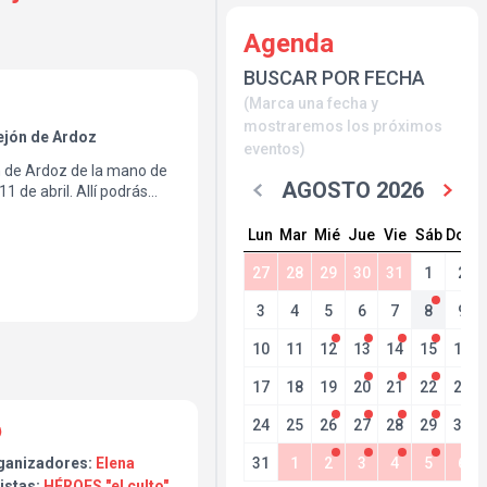
Agenda
BUSCAR POR FECHA
(Marca una fecha y
mostraremos los próximos
ejón de Ardoz
eventos)
ón de Ardoz de la mano de
AGOSTO 2026
11 de abril. Allí podrás
o a héroes del silencio,
de Enrique Bunbury que te
Lun
Mar
Mié
Jue
Vie
Sáb
Dom
rir y cerrar de ojos y te
27
28
29
30
31
1
2
3
4
5
6
7
8
9
10
11
12
13
14
15
16
17
18
19
20
21
22
23
24
25
26
27
28
29
30
31
1
2
3
4
5
6
ganizadores:
Elena
istas:
HÉROES "el culto"