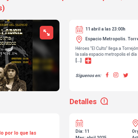
s)
11 abril a las 23:00h
Espacio Metropolis. Torr
Héroes "El Culto" llega a Torrej
la sala espacio metropolis el día 
disfrutar de el mejor show tribut
[...]
con su cantante doble "oficial" 
va a llevar a los años 90 en un ab
Síguenos en:
dejará la boca abierta
Detalles
Día: 11
Or
o por lo que las
Mes: abril 2025
Art