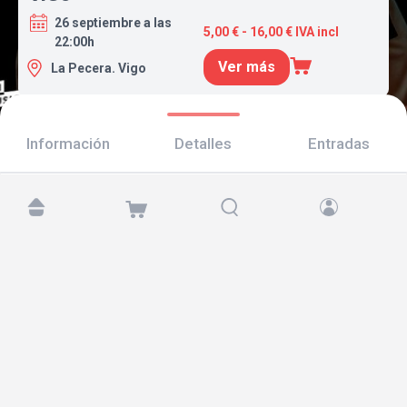
26 septiembre a las
5,00 € - 16,00 € IVA incl
22:00h
Ver más
La Pecera. Vigo
Información
Detalles
Entradas
Encuéntranos en:
Copyright © 2026 TicketAndRoll
Aviso legal
,
política de privacidad
y de
cookies
Website built by
rundevstudio.com