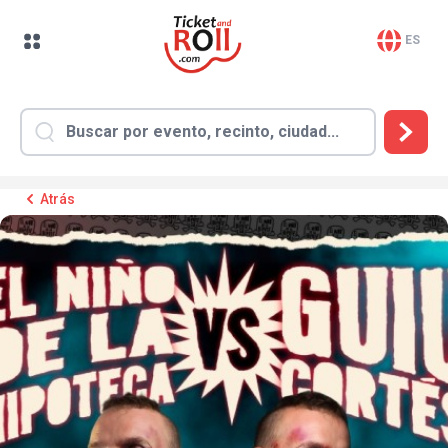
ES
Atrás