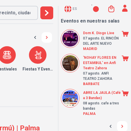
ES
Eventos en nuestras salas
Dom K. Diogo Live
07 agosto
. EL RINCÓN
DEL ARTE NUEVO
MADRID
'NOHAY FLORES EN
ESTAMBUL' en Anfi
Teatro Zahora
estivales
Fiestas Y Eventos
07 agosto
. ANFI
TEATRO ZAHORA
BARBATE
ABRE LA JAULA (Café
a 3 Bandas)
08 agosto
. cafe a tres
bandas
PALMA
ermú) | Palma