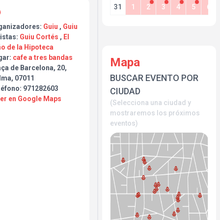
31
1
2
3
4
5
6
ganizadores:
Guiu
,
Guiu
istas:
Guiu Cortés
,
El
o de la Hipoteca
gar:
cafe a tres bandas
Mapa
ça de Barcelona, 20,
BUSCAR EVENTO POR
lma, 07011
léfono: 971282603
CIUDAD
Ver en Google Maps
(Selecciona una ciudad y
mostraremos los próximos
eventos)