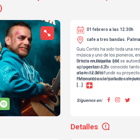
)
01 febrero a las 12:30h
cafe a tres bandas. Palm
Guiu Cortés ha sido toda una re
música y uno de los pioneros, en
artista multitarea que se autoed
Precio en taquilla: 18€
autogestiona. Es conocido tanto
ap. puertas: 12h
a la hora de difundir su proyect
show: 12.30h
indiscutible a la hora de compo
*Menores acompañados de tutor
nuevo show que aúna la música,
[...]
mesa y un combate de boxeo. Ris
ternura, todo a la vez.
Síguenos en:
Detalles