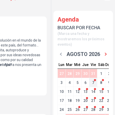
Agenda
BUSCAR POR FECHA
a
(Marca una fecha y
mostraremos los próximos
volución en el mundo de la
eventos)
 este país, del formato
ita, autoproduce y
AGOSTO 2026
 por sus ideas novedosas
o como por su calidad
Lun
Mar
Mié
Jue
Vie
Sáb
Dom
ner. Ahora nos presenta un
 legal*
 el humor, un juego de
27
28
29
30
31
1
2
as, lágrimas, rabia y
3
4
5
6
7
8
9
10
11
12
13
14
15
16
17
18
19
20
21
22
23
24
25
26
27
28
29
30