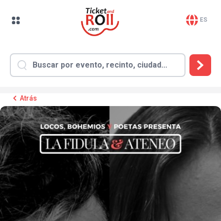
ES
Atrás