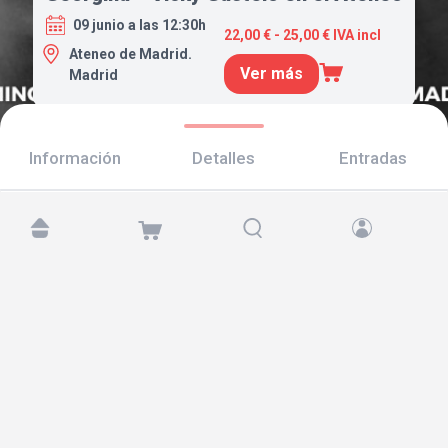
09 junio a las 12:30h
22,00 € - 25,00 € IVA incl
Ateneo de Madrid.
Ver más
Madrid
Información
Detalles
Entradas
Encuéntranos en:
Copyright © 2026 TicketAndRoll
Aviso legal
,
política de privacidad
y de
cookies
Website built by
rundevstudio.com