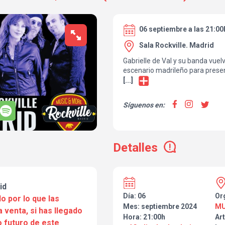
06 septiembre a las 21:00
Sala Rockville. Madrid
Gabrielle de Val y su banda vuel
escenario madrileño para presen
lanzamientos. Última parada en l
[...]
a Manchester para actuar en el p
Firesfest (www.firefest-festival
Síguenos en:
Detalles
id
Día: 06
Or
o por lo que las
Mes: septiembre 2024
MU
a venta, si has llegado
Hora: 21:00h
Art
 futuro de este