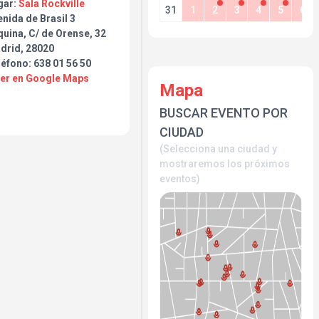
gar:
Sala Rockville
31
1
2
3
4
5
6
nida de Brasil 3
uina, C/ de Orense, 32
drid, 28020
éfono: 638 01 56 50
Ver en Google Maps
Mapa
BUSCAR EVENTO POR
CIUDAD
(Selecciona una ciudad y
mostraremos los próximos
eventos)