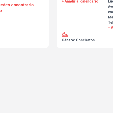
+ Añadir al calendario
Lu
puedes encontrarlo
Ave
r.
esq
Ma
Tel
+ 
Género: Conciertos