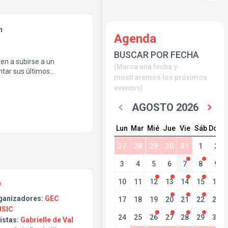
h
Agenda
BUSCAR POR FECHA
ven a subirse a un
(Marca una fecha y
tar sus últimos
mostraremos los próximos
a capital antes de viajar
eventos)
restigioso festival
.com).
AGOSTO 2026
Lun
Mar
Mié
Jue
Vie
Sáb
Dom
27
28
29
30
31
1
2
3
4
5
6
7
8
9
10
11
12
13
14
15
16
ganizadores:
GEC
17
18
19
20
21
22
23
SIC
24
25
26
27
28
29
30
istas:
Gabrielle de Val