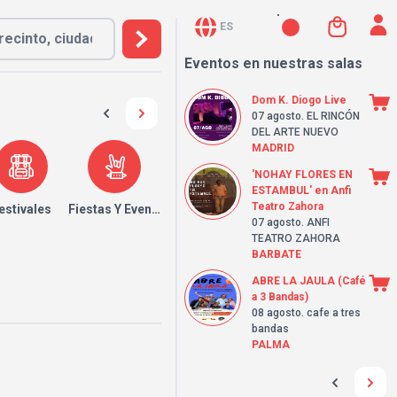
ES
Eventos en nuestras salas
Dom K. Diogo Live
07 agosto
. EL RINCÓN
DEL ARTE NUEVO
MADRID
'NOHAY FLORES EN
ESTAMBUL' en Anfi
Teatro Zahora
estivales
Fiestas Y Eventos
07 agosto
. ANFI
TEATRO ZAHORA
BARBATE
ABRE LA JAULA (Café
a 3 Bandas)
08 agosto
. cafe a tres
bandas
PALMA