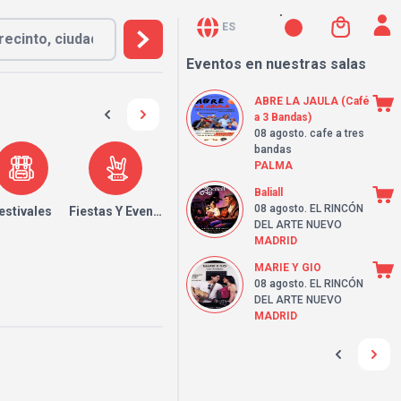
ES
Eventos en nuestras salas
ABRE LA JAULA (Café
a 3 Bandas)
08 agosto
. cafe a tres
bandas
PALMA
Baliall
08 agosto
. EL RINCÓN
estivales
Fiestas Y Eventos
DEL ARTE NUEVO
MADRID
MARIE Y GIO
08 agosto
. EL RINCÓN
DEL ARTE NUEVO
MADRID