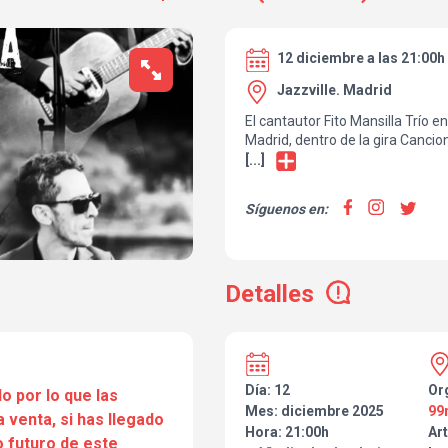
12 diciembre a las 21:00h
Jazzville. Madrid
El cantautor Fito Mansilla Trío en
Madrid, dentro de la gira Canci
de diciembre de 2025). Abrirá el
[...]
madrileña Luna.
Será una noche íntima y potente
Síguenos en:
Las canciones de Fito con Loops 
los ritmos dinámicos de Senén, 
y beats electrónicos.
Un viaje emocional de 90 minut
Detalles
disco y un repaso a los anteriore
Un escenario minimalista y la en
No te pierdas esta joya.
Día: 12
Or
o por lo que las
Mes: diciembre 2025
99
a venta, si has llegado
Hora: 21:00h
Art
 futuro de este