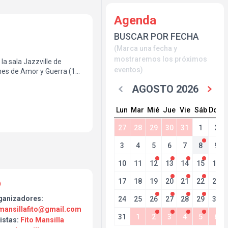
Agenda
BUSCAR POR FECHA
(Marca una fecha y
mostraremos los próximos
 la sala Jazzville de
eventos)
ones de Amor y Guerra (12
 concierto la cantautora
AGOSTO 2026
:
Lun
Mar
Mié
Jue
Vie
Sáb
Dom
y sintes se fusionan con
que alterna entre batería
27
28
29
30
31
1
2
os con temas de su último
3
4
5
6
7
8
9
s.
ergía única de Jazzville.
10
11
12
13
14
15
16
17
18
19
20
21
22
23
ganizadores:
24
25
26
27
28
29
30
mansillafito@gmail.com
31
1
2
3
4
5
6
istas:
Fito Mansilla