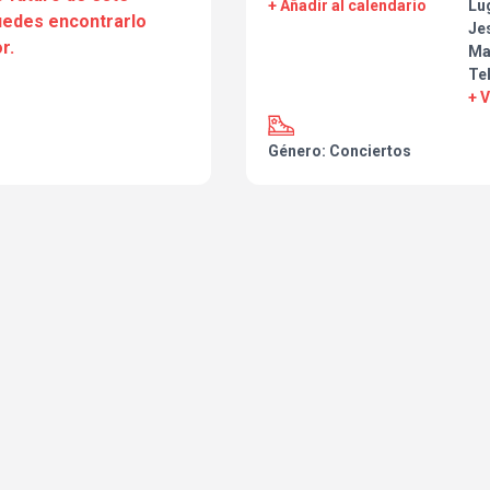
+ Añadir al calendario
Lu
puedes encontrarlo
Je
r.
Ma
Te
+ 
Género: Conciertos