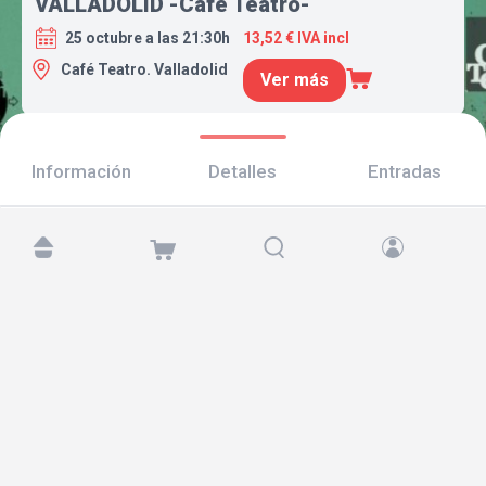
VALLADOLID -Café Teatro-
25 octubre a las 21:30h
13,52 € IVA incl
Café Teatro. Valladolid
Ver más
Información
Detalles
Entradas
Encuéntranos en:
Copyright © 2026 TicketAndRoll
Aviso legal
,
política de privacidad
y de
cookies
Website built by
rundevstudio.com