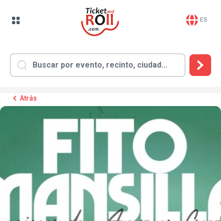
ES
Atrás