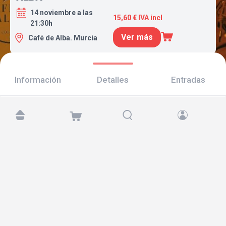
14 noviembre a las
15,60 € IVA incl
21:30h
Ver más
Café de Alba. Murcia
Información
Detalles
Entradas
Encuéntranos en:
Copyright © 2026 TicketAndRoll
Aviso legal
,
política de privacidad
y de
cookies
Website built by
rundevstudio.com