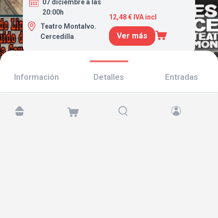
07 diciembre a las
20:00h
12,48 € IVA incl
Teatro Montalvo.
Ver más
Cercedilla
Información
Detalles
Entradas
Encuéntranos en:
Copyright © 2026 TicketAndRoll
Aviso legal
,
política de privacidad
y de
cookies
Website built by
rundevstudio.com