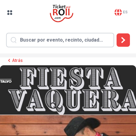
ES
Atrás