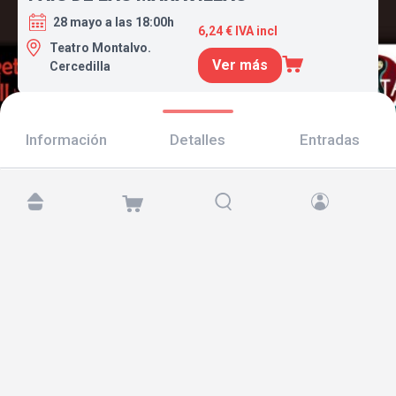
28 mayo a las 18:00h
6,24 € IVA incl
Teatro Montalvo.
Ver más
Cercedilla
Información
Detalles
Entradas
Encuéntranos en:
Copyright © 2026 TicketAndRoll
Aviso legal
,
política de privacidad
y de
cookies
Website built by
rundevstudio.com