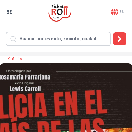
ES
Atrás