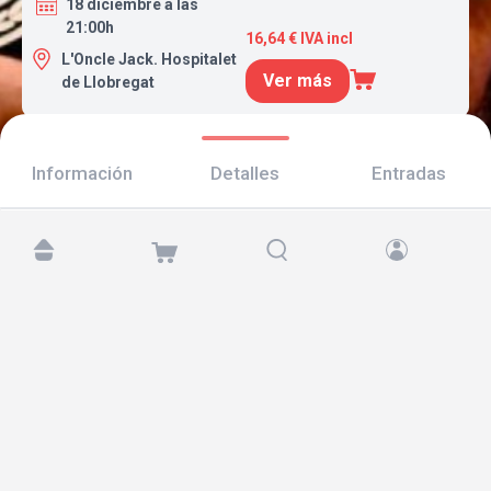
18 diciembre a las
21:00h
16,64 € IVA incl
L'Oncle Jack. Hospitalet
Ver más
de Llobregat
Información
Detalles
Entradas
Encuéntranos en:
Copyright © 2026 TicketAndRoll
Aviso legal
,
política de privacidad
y de
cookies
Website built by
rundevstudio.com