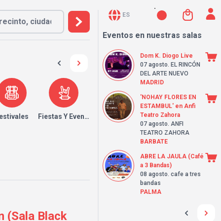
ES
Eventos en nuestras salas
Dom K. Diogo Live
07 agosto
. EL RINCÓN
DEL ARTE NUEVO
MADRID
'NOHAY FLORES EN
ESTAMBUL' en Anfi
Teatro Zahora
estivales
Fiestas Y Eventos
07 agosto
. ANFI
TEATRO ZAHORA
BARBATE
ABRE LA JAULA (Café
a 3 Bandas)
08 agosto
. cafe a tres
bandas
PALMA
n (Sala Black