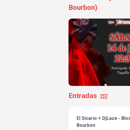
Bourbon)
Entradas
El Sicario + DjLaze - Blo
Bourbon