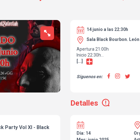
14 junio a las 22:30h
Sala Black Bourbon. León
Apertura 21:00h
Inicio 22:30h
Anticipada 12€
[...]
Taquilla 15€
Estilo: Hip Hop, Rap
Síguenos en:
Orígen: Málaga y León
Después de tomarnos un Relax de
Pasado Sábado 12 de Abril,con
Detalles
Fieston volvemos a la Carga Fami
⚠️ BlockParty Vol.XI ⚠️
🔥 El Nivel de este Balrog de Fue
ck Party Vol XI - Black
Alcance de Muy pocos !! 🔥
Día: 14
Or
Mes: junio 2025
Art