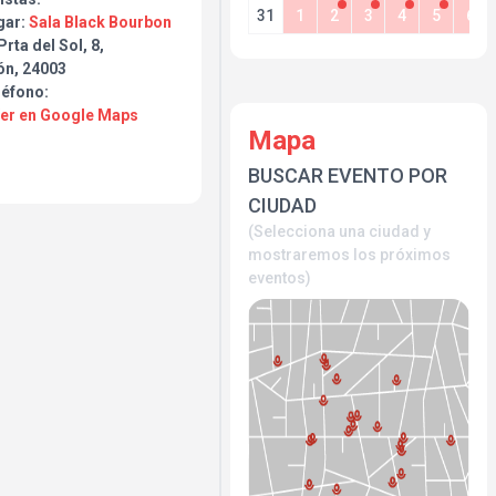
31
1
2
3
4
5
6
gar:
Sala Black Bourbon
Prta del Sol, 8,
ener el León Ciudad a un
ón, 24003
alas de Fuego por su Boca
léfono:
más conocido por su nombre
Ver en Google Maps
Mapa
ctamente desde Gerona:
BUSCAR EVENTO POR
leitará con un Dj set para
CIUDAD
noche como se merece !!
(Selecciona una ciudad y
??
mostraremos los próximos
eventos)
🔽🔽
 + Gastos de Gestión.
ote la Fecha por que va a