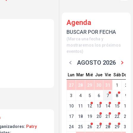
Agenda
BUSCAR POR FECHA
(Marca una fecha y
mostraremos los próximos
eventos)
AGOSTO 2026
Lun
Mar
Mié
Jue
Vie
Sáb
Dom
27
28
29
30
31
1
2
 la Última BlockParty el
 Tremendo Llenazo y
3
4
5
6
7
8
9
lia.
10
11
12
13
14
15
16
17
18
19
20
21
22
23
go en Directo está al
ganizadores:
Patry
24
25
26
27
28
29
30
istas: