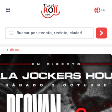
ES
Atrás