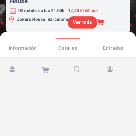
House
03 octubre a las 21:00h
12,48 € IVA incl
Jokers House. Barcelona
Ver más
Información
Detalles
Entradas
Encuéntranos en:
Copyright © 2026 TicketAndRoll
Aviso legal
,
política de privacidad
y de
cookies
Website built by
rundevstudio.com