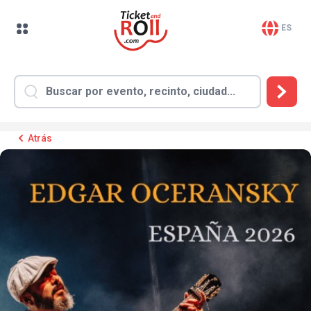
ES
Atrás