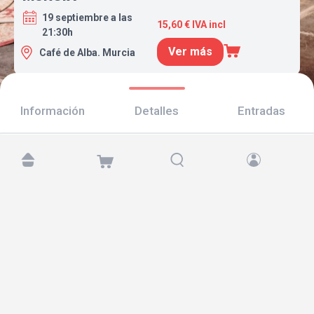
19 septiembre a las
15,60 € IVA incl
21:30h
Ver más
Café de Alba. Murcia
Información
Detalles
Entradas
Encuéntranos en:
Copyright © 2026 TicketAndRoll
Aviso legal
,
política de privacidad
y de
cookies
Website built by
rundevstudio.com