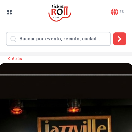
ES
Atrás