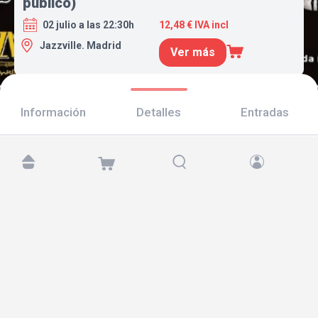
público)
02 julio a las 22:30h
12,48 € IVA incl
Jazzville. Madrid
Ver más
Información
Detalles
Entradas
Encuéntranos en:
Copyright © 2026 TicketAndRoll
Aviso legal
,
política de privacidad
y de
cookies
Website built by
rundevstudio.com