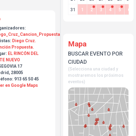
31
1
2
3
4
5
6
ganizadores:
ego_Cruz_Cancion_Propuesta
istas:
Diego Cruz.
Mapa
nción Propuesta.
BUSCAR EVENTO POR
gar:
EL RINCÓN DEL
TE NUEVO
CIUDAD
SEGOVIA 17
(Selecciona una ciudad y
drid, 28005
mostraremos los próximos
éfono: 913 65 50 45
eventos)
Ver en Google Maps