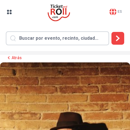
ES
Atrás