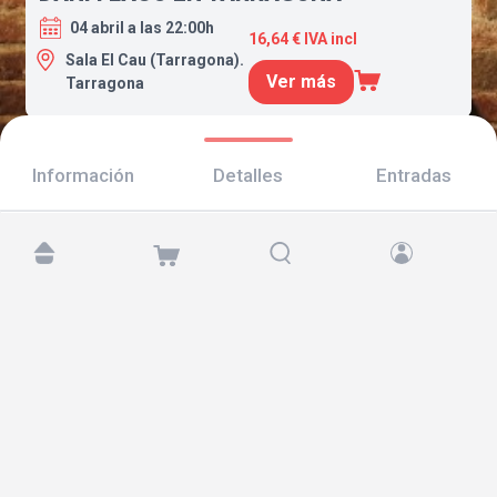
04 abril a las 22:00h
16,64 € IVA incl
Sala El Cau (Tarragona).
Ver más
Tarragona
Información
Detalles
Entradas
Encuéntranos en:
Copyright © 2026 TicketAndRoll
Aviso legal
,
política de privacidad
y de
cookies
Website built by
rundevstudio.com