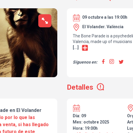
09 octubre a las 19:00h
El Volander. València
The Bone Parade is a psychedeli
Valencia, made up of musicians 
States, and the Netherlands.
[...]
Their sound is built on acoustic g
percussion, powerful bass lines,
Síguenos en:
harmonies.
Each song is based on the inter
instruments and voices, with a c
defines their identity.
Detalles
John Gauer, Pablo Zanón, Carel 
and Chuck LoBianco create a cho
offering,
designed for those seeking a rea
ade en El Volander
character and far from conventio
Día: 09
Or
o por lo que las
Mes: octubre 2025
Art
a venta, si has llegado
Hora: 19:00h
Lu
 futuro de este