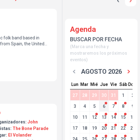
Agenda
c folk band based in
BUSCAR POR FECHA
from Spain, the United
(Marca una fecha y
mostraremos los próximos
uitars, natural
eventos)
 and shared vocal
AGOSTO 2026
action between
ollective approach that
Lun
Mar
Mié
Jue
Vie
Sáb
Dom
27
28
29
30
31
1
2
de Neeve, Yannick Meliá,
ral, raw, and sincere
3
4
5
6
7
8
9
l sound with its own
10
11
12
13
14
15
16
nality.
ganizadores:
John
17
18
19
20
21
22
23
istas:
The Bone Parade
gar:
El Volander
24
25
26
27
28
29
30