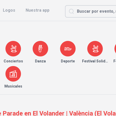
Logos
Nuestra app
Conciertos
Danza
Deporte
Festival Solidario
F
Musicales
Parade en El Volander | València (El Vol