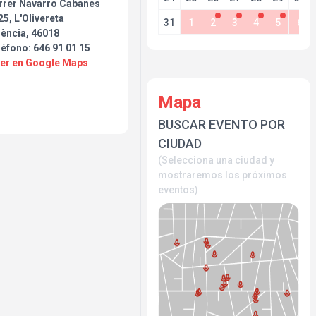
rrer Navarro Cabanes
5, L'Olivereta
31
1
2
3
4
5
6
lència, 46018
éfono: 646 91 01 15
Ver en Google Maps
Mapa
BUSCAR EVENTO POR
CIUDAD
(Selecciona una ciudad y
mostraremos los próximos
eventos)