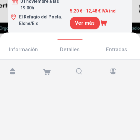
01 noviembre a las
19:00h
5,20 € - 12,48 € IVA incl
El Refugio del Poeta.
Ver más
Elche/Elx
Información
Detalles
Entradas
Encuéntranos en:
Copyright © 2026 TicketAndRoll
Aviso legal
,
política de privacidad
y de
cookies
Website built by
rundevstudio.com