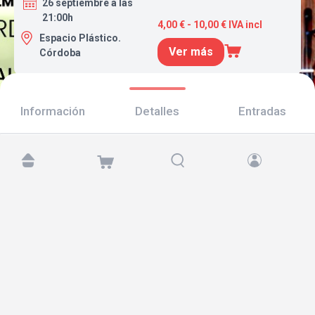
26 septiembre a las
21:00h
4,00 € - 10,00 € IVA incl
Espacio Plástico.
Ver más
Córdoba
Información
Detalles
Entradas
Encuéntranos en:
Copyright © 2026 TicketAndRoll
Aviso legal
,
política de privacidad
y de
cookies
Website built by
rundevstudio.com