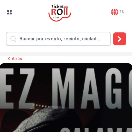
ES
Atrás