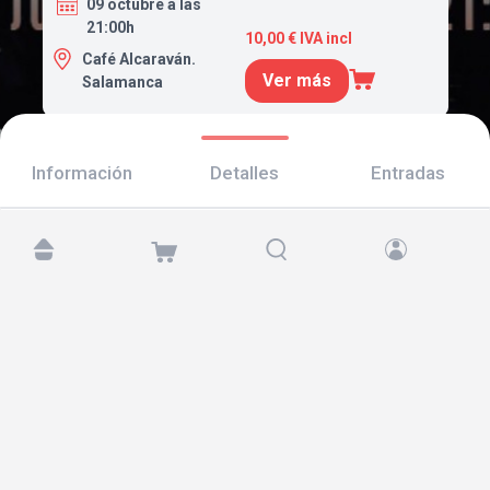
09 octubre a las
21:00h
10,00 € IVA incl
Café Alcaraván.
Ver más
Salamanca
Información
Detalles
Entradas
Encuéntranos en:
Copyright © 2026 TicketAndRoll
Aviso legal
,
política de privacidad
y de
cookies
Website built by
rundevstudio.com