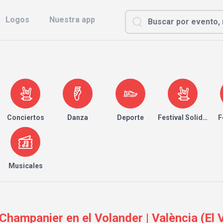
Logos
Nuestra app
Conciertos
Danza
Deporte
Festival Solidario
F
Musicales
hampanier en el Volander | València (El 