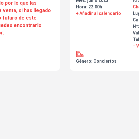
Mes: junio 2025
Art
o por lo que las
Hora: 22:00h
Ch
a venta, si has llegado
+ Añadir al calendario
Lu
 futuro de este
Ca
puedes encontrarlo
Nº2
r.
Va
Tel
+ 
Género: Conciertos