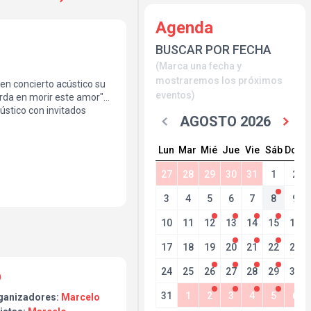
Agenda
BUSCAR POR FECHA
(Marca una fecha y
mostraremos los próximos
en concierto acústico su
eventos)
arda en morir este amor"
ústico con invitados
AGOSTO 2026
Lun
Mar
Mié
Jue
Vie
Sáb
Dom
27
28
29
30
31
1
2
3
4
5
6
7
8
9
10
11
12
13
14
15
16
17
18
19
20
21
22
23
24
25
26
27
28
29
30
31
1
2
3
4
5
6
ganizadores:
Marcelo