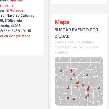
istas:
Marcelo
ampanier
gar:
El Volander
rrer Navarro Cabanes
Mapa
5, L'Olivereta
lència, 46018
BUSCAR EVENTO POR
éfono: 646 91 01 15
CIUDAD
Ver en Google Maps
(Selecciona una ciudad y
mostraremos los próximos
eventos)