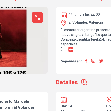
14 junio a las 22:00h
El Volander. València
El cantautor argentino presenta 
nuevo single, el tango "Lo que t
compuesto junto a Ariel Rot.
Concierto de rock de autor en ac
especiales.
[...]
Síguenos en:
Detalles
ncierto Marcelo
Día: 14
Or
nio en El Volander