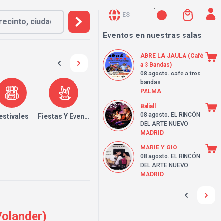
ES
Eventos en nuestras salas
ABRE LA JAULA (Café
a 3 Bandas)
08 agosto
. cafe a tres
bandas
PALMA
Baliall
08 agosto
. EL RINCÓN
estivales
Fiestas Y Eventos
DEL ARTE NUEVO
MADRID
MARIE Y GIO
08 agosto
. EL RINCÓN
DEL ARTE NUEVO
MADRID
Volander)