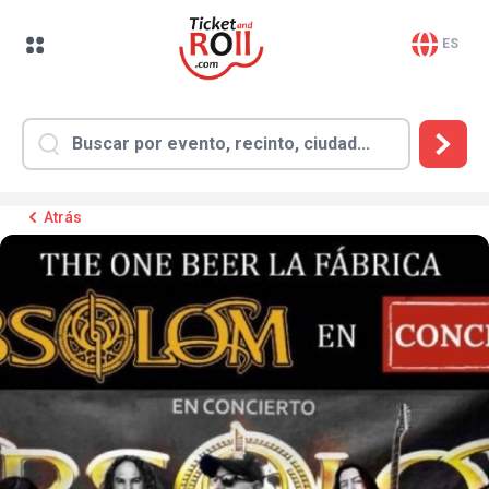
ES
Atrás