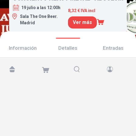
19 julio a las 12:00h
8,32 € IVA incl
Sala The One Beer.
Ver más
Madrid
Información
Detalles
Entradas
Encuéntranos en:
Copyright © 2026 TicketAndRoll
Aviso legal
,
política de privacidad
y de
cookies
Website built by
rundevstudio.com