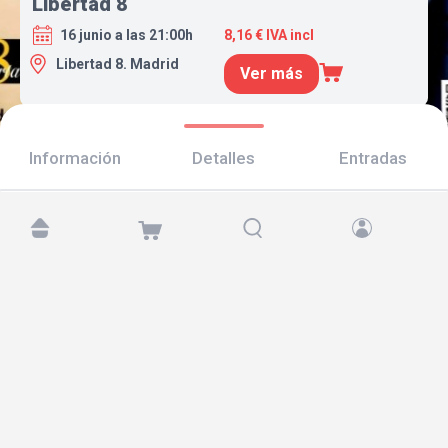
Libertad 8
16 junio a las 21:00h
8,16 € IVA incl
Libertad 8. Madrid
Ver más
Información
Detalles
Entradas
Encuéntranos en:
Copyright © 2026 TicketAndRoll
Aviso legal
,
política de privacidad
y de
cookies
Website built by
rundevstudio.com