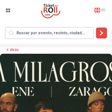
ES
Atrás