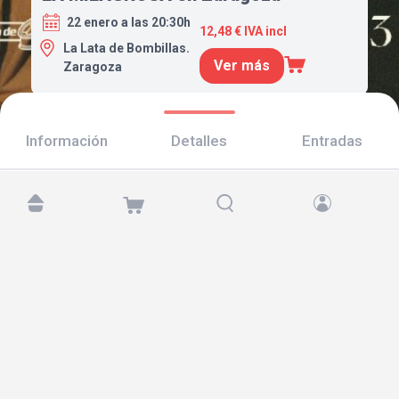
22 enero a las 20:30h
12,48 € IVA incl
La Lata de Bombillas.
Ver más
Zaragoza
Información
Detalles
Entradas
Encuéntranos en:
Copyright © 2026 TicketAndRoll
Aviso legal
,
política de privacidad
y de
cookies
Website built by
rundevstudio.com