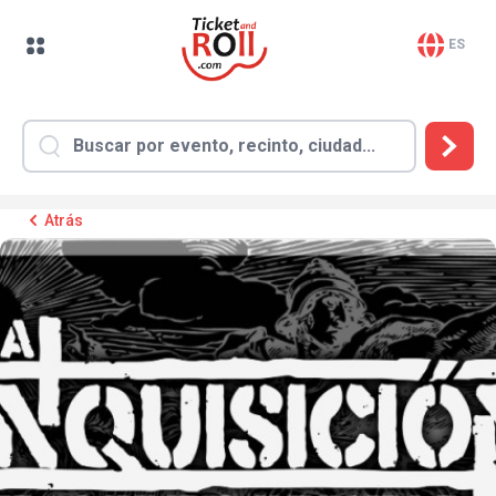
ES
Atrás