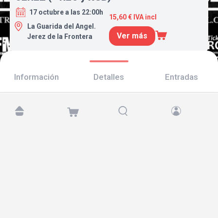
17 octubre a las 22:00h
15,60 € IVA incl
La Guarida del Angel.
Ver más
Jerez de la Frontera
Información
Detalles
Entradas
Encuéntranos en:
Copyright © 2026 TicketAndRoll
Aviso legal
,
política de privacidad
y de
cookies
Website built by
rundevstudio.com