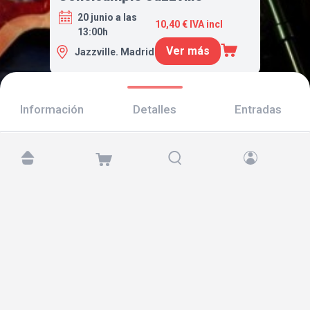
20 junio a las
10,40 € IVA incl
13:00h
Ver más
Jazzville. Madrid
Información
Detalles
Entradas
Encuéntranos en:
Copyright © 2026 TicketAndRoll
Aviso legal
,
política de privacidad
y de
cookies
Website built by
rundevstudio.com