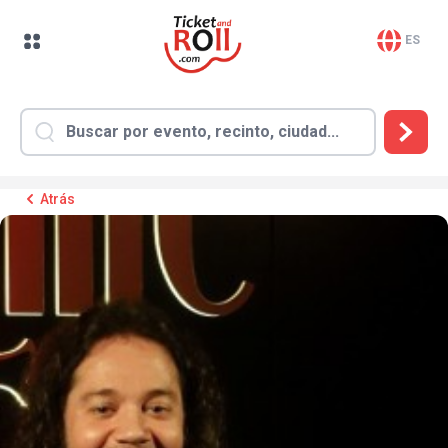
ES
Atrás