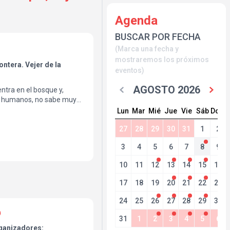
Agenda
BUSCAR POR FECHA
(Marca una fecha y
mostraremos los próximos
ontera. Vejer de la
eventos)
AGOSTO 2026
ntra en el bosque y,
es humanos, no sabe muy
 por dentro.
Lun
Mar
Mié
Jue
Vie
Sáb
Dom
a de humor visual,
27
28
29
30
31
1
2
sto, la imagen y la poesía
3
4
5
6
7
8
9
e mudo y del clown clásico.
10
11
12
13
14
15
16
adeza de nuestras
de encontrar el camino y
17
18
19
20
21
22
23
mos, a veces, de estar
24
25
26
27
28
29
30
31
1
2
3
4
5
6
ganizadores: