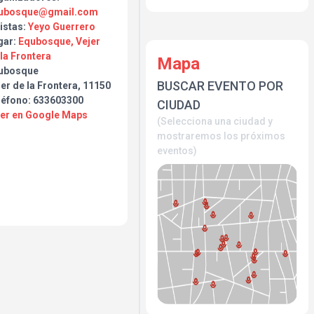
ubosque@gmail.com
istas:
Yeyo Guerrero
gar:
Equbosque, Vejer
la Frontera
Mapa
ubosque
BUSCAR EVENTO POR
er de la Frontera, 11150
léfono: 633603300
CIUDAD
Ver en Google Maps
(Selecciona una ciudad y
mostraremos los próximos
eventos)