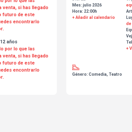
o por lo que las
Mes: julio 2026
eq
a venta, si has llegado
Hora: 22:00h
Art
 futuro de este
+ Añadir al calendario
Lu
puedes encontrarlo
de 
r.
Eq
Vej
 12 años
Te
o por lo que las
+ 
a venta, si has llegado
 futuro de este
puedes encontrarlo
Género: Comedia, Teatro
r.