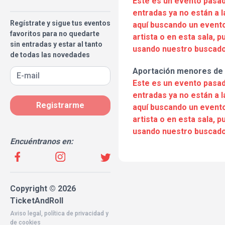
Este es un evento pasad
entradas ya no están a l
Regístrate y sigue tus eventos
aquí buscando un evento
favoritos para no quedarte
artista o en esta sala, 
sin entradas y estar al tanto
usando nuestro buscado
de todas las novedades
Aportación menores de
Este es un evento pasad
entradas ya no están a l
Registrarme
aquí buscando un evento
artista o en esta sala, 
usando nuestro buscado
Encuéntranos en:
Copyright © 2026
TicketAndRoll
Aviso legal
,
política de privacidad
y
de
cookies