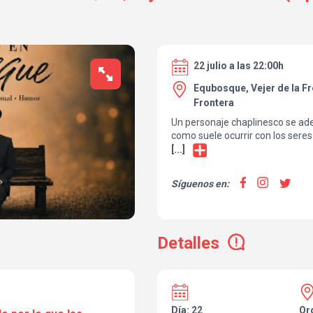
22 julio a las 22:00h
Equbosque, Vejer de la Fr
Frontera
Un personaje chaplinesco se ade
como suele ocurrir con los ser
bien si se ha perdido por fuera o
[...]
Yeyo Guerrero propone una piez
Síguenos en:
ternura y extrañeza, donde el ge
se cruzan con el espíritu del cin
Una noche para reírse con delic
Detalles
torpezas, de nuestros intentos 
de esa forma tan seria que tene
completamente perdidos.
Día: 22
Or