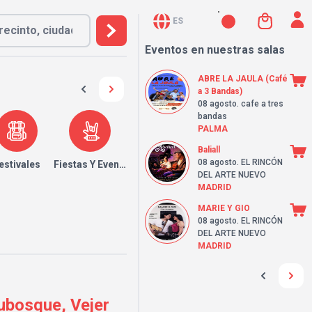
ES
Eventos en nuestras salas
ABRE LA JAULA (Café
a 3 Bandas)
08 agosto
. cafe a tres
bandas
PALMA
Baliall
08 agosto
. EL RINCÓN
estivales
Fiestas Y Eventos
DEL ARTE NUEVO
MADRID
MARIE Y GIO
08 agosto
. EL RINCÓN
DEL ARTE NUEVO
MADRID
ubosque, Vejer