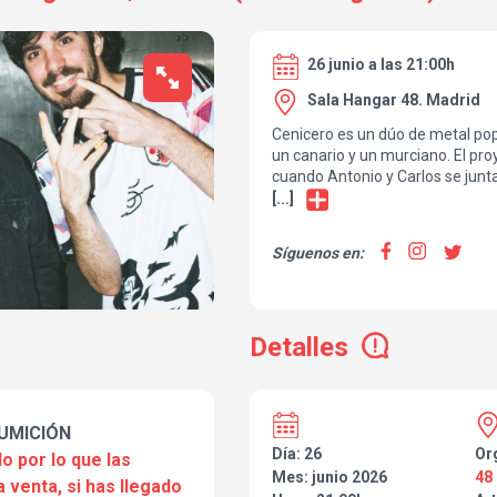
26 junio a las 21:00h
Sala Hangar 48. Madrid
Cenicero es un dúo de metal po
un canario y un murciano. El pr
cuando Antonio y Carlos se jun
cañera sobre la depresión, desp
[...]
adolescencia marcada por el po
dosmildiecero y el shonen mang
Síguenos en:
metalcore electrónico ultraproc
Cenicero presenta una colección
contenidas en lamentos autotun
desgarradores.
Detalles
UMICIÓN
Día: 26
Or
o por lo que las
Mes: junio 2026
48
a venta, si has llegado