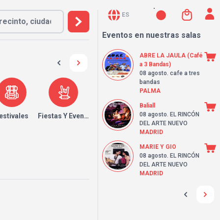
ES
Eventos en nuestras salas
ABRE LA JAULA (Café
a 3 Bandas)
08 agosto
. cafe a tres
bandas
PALMA
Baliall
08 agosto
. EL RINCÓN
estivales
Fiestas Y Eventos
DEL ARTE NUEVO
MADRID
MARIE Y GIO
08 agosto
. EL RINCÓN
DEL ARTE NUEVO
MADRID