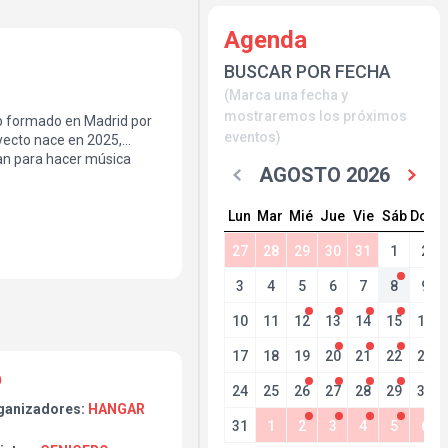
Agenda
BUSCAR POR FECHA
(Marca una fecha y
mostraremos los próximos
p formado en Madrid por
eventos)
oyecto nace en 2025,
tan para hacer música
AGOSTO 2026
ellejando de paso una
st-hardcore
Lun
Mar
Mié
Jue
Vie
Sáb
Dom
a. Con una mezcla de
esado y pop de dormitorio,
27
28
29
30
31
1
2
 de vulnerabilidades
eados y guturales
3
4
5
6
7
8
9
10
11
12
13
14
15
16
17
18
19
20
21
22
23
24
25
26
27
28
29
30
ganizadores:
HANGAR
31
1
2
3
4
5
6