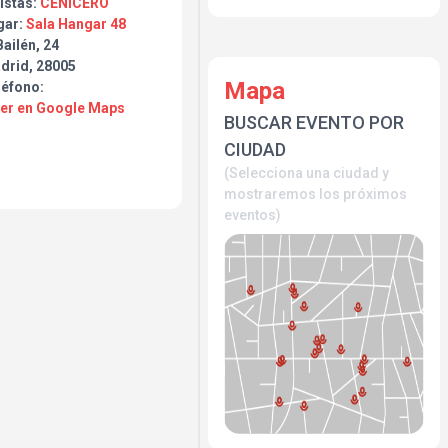
istas:
CENICERO
gar:
Sala Hangar 48
ailén, 24
drid, 28005
Mapa
léfono:
Ver en Google Maps
BUSCAR EVENTO POR
CIUDAD
(Selecciona una ciudad y
mostraremos los próximos
eventos)