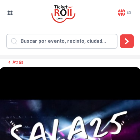
ES
Atrás