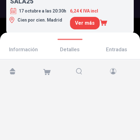
SALA25
17 octubre a las 20:30h
6,24 € IVA incl
Cien por cien. Madrid
Ver más
Información
Detalles
Entradas
Encuéntranos en:
Copyright © 2026 TicketAndRoll
Aviso legal
,
política de privacidad
y de
cookies
Website built by
rundevstudio.com