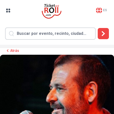
ES
Atrás