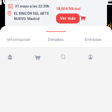
31 mayo a las 22:30h
18,00 € IVA incl
EL RINCÓN DEL ARTE
Ver más
NUEVO. Madrid
Información
Detalles
Entradas
Encuéntranos en:
Copyright © 2026 TicketAndRoll
Aviso legal
,
política de privacidad
y de
cookies
Website built by
rundevstudio.com