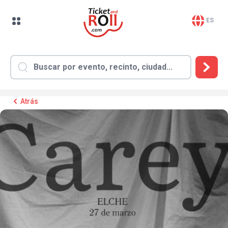
ES
Atrás