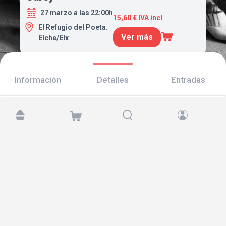
27 marzo a las 22:00h
15,60 € IVA incl
El Refugio del Poeta.
Ver más
Elche/Elx
Información
Detalles
Entradas
Encuéntranos en:
Copyright © 2026 TicketAndRoll
Aviso legal
,
política de privacidad
y de
cookies
Website built by
rundevstudio.com