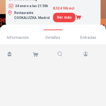
24 enero a las 21:30h
8,32 € IVA incl
Restaurante
Ver más
COOKALUZKA. Madrid
Información
Detalles
Entradas
Encuéntranos en:
Copyright © 2026 TicketAndRoll
Aviso legal
,
política de privacidad
y de
cookies
Website built by
rundevstudio.com