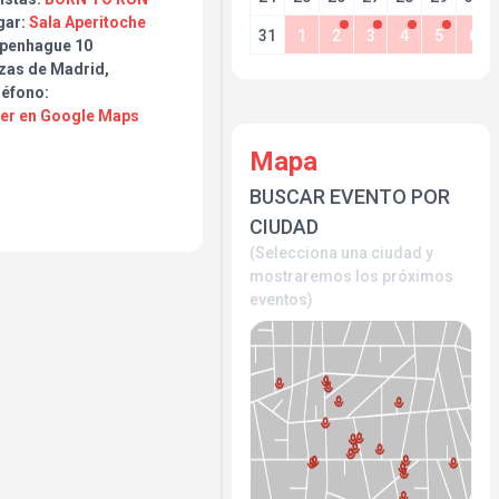
gar:
Sala Aperitoche
Bruce tanto como
31
1
2
3
4
5
6
penhague 10
estro próximo concierto!!
zas de Madrid,
léfono:
Ver en Google Maps
Mapa
BUSCAR EVENTO POR
CIUDAD
(Selecciona una ciudad y
mostraremos los próximos
eventos)