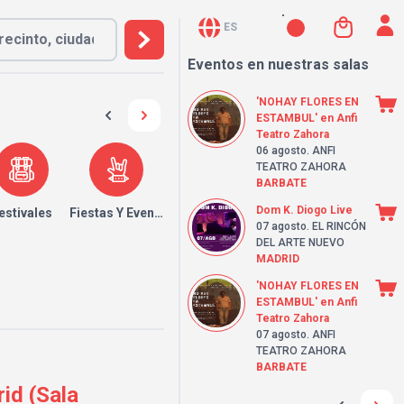
ES
Eventos en nuestras salas
'NOHAY FLORES EN
ESTAMBUL' en Anfi
Teatro Zahora
06 agosto
. ANFI
TEATRO ZAHORA
BARBATE
Dom K. Diogo Live
estivales
Fiestas Y Eventos
07 agosto
. EL RINCÓN
DEL ARTE NUEVO
MADRID
'NOHAY FLORES EN
ESTAMBUL' en Anfi
Teatro Zahora
07 agosto
. ANFI
TEATRO ZAHORA
BARBATE
id (Sala