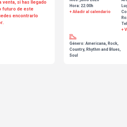
a venta, si has llegado
Hora: 22:00h
Lu
 futuro de este
Si disfrutas con la música de 
+ Añadir al calendario
Co
nosotros... ¡¡te esperamos en nu
puedes encontrarlo
Ro
r.
Te
+ 
Género: Americana, Rock,
Country, Rhythm and Blues,
Soul