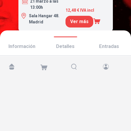
21 marzo a las
13:00h
12,48 € IVA incl
Sala Hangar 48.
Ver más
Madrid
Información
Detalles
Entradas
Encuéntranos en:
Copyright © 2026 TicketAndRoll
Aviso legal
,
política de privacidad
y de
cookies
Website built by
rundevstudio.com