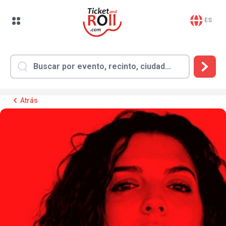
ES
Atrás