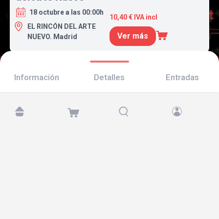
18 octubre a las 00:00h
10,40 € IVA incl
EL RINCÓN DEL ARTE
Ver más
NUEVO. Madrid
Información
Detalles
Entradas
Encuéntranos en:
Copyright © 2026 TicketAndRoll
Aviso legal
,
política de privacidad
y de
cookies
Website built by
rundevstudio.com