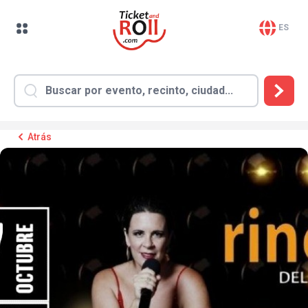
ES
Atrás