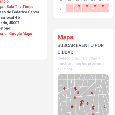
encio
gar:
Sala The Times
31
1
2
3
4
5
6
seo de Federico García
ca local 4 b
ledo, 45007
léfono:
Ver en Google Maps
Mapa
BUSCAR EVENTO POR
CIUDAD
(Selecciona una ciudad y
mostraremos los próximos
eventos)