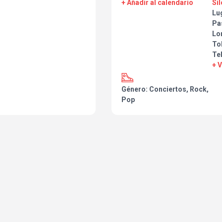
+ Añadir al calendario
Sil
Lu
Pa
Lor
To
Te
+ 
Género: Conciertos, Rock,
Pop