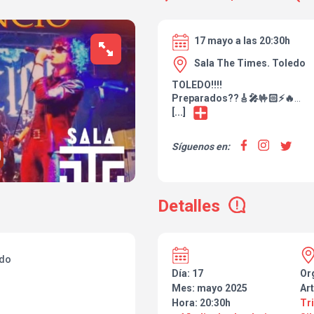
17 mayo a las 20:30h
Sala The Times. Toledo
TOLEDO!!!!
Preparados??🎸🎤🤟🏻⚡🔥
El próximo 15 de Mayo os llev
[...]
Héroes del Silencio en un conc
Será una noche épica donde h
Síguenos en:
de los mejores temas de nue
Os esperamos!
Detalles
ado
Día: 17
Or
Mes: mayo 2025
Art
Hora: 20:30h
Tr