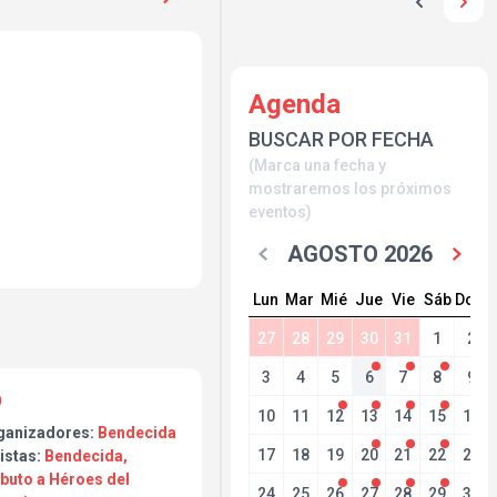
Agenda
BUSCAR POR FECHA
(Marca una fecha y
aremos lo mejor de
mostraremos los próximos
ierto único.
eventos)
aremos un buen repaso
stros amados Héroes.
AGOSTO 2026
Lun
Mar
Mié
Jue
Vie
Sáb
Dom
27
28
29
30
31
1
2
3
4
5
6
7
8
9
10
11
12
13
14
15
16
ganizadores:
Bendecida
17
18
19
20
21
22
23
istas:
Bendecida,
ibuto a Héroes del
24
25
26
27
28
29
30