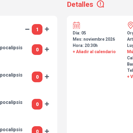
Detalles
Día: 05
Or
Mes: noviembre 2026
Art
Hora: 20:30h
Lu
pocalipsis
+ Añadir al calendario
Mú
Ca
Ba
Te
pocalipsis
+ 
pocalipsis
pocalipsis