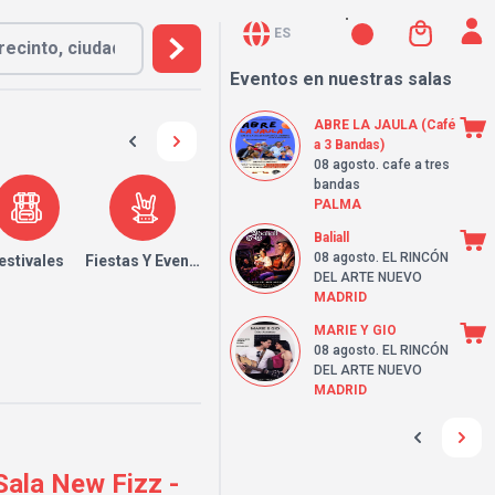
ES
Eventos en nuestras salas
ABRE LA JAULA (Café
a 3 Bandas)
08 agosto
. cafe a tres
bandas
PALMA
Baliall
08 agosto
. EL RINCÓN
estivales
Fiestas Y Eventos
DEL ARTE NUEVO
MADRID
MARIE Y GIO
08 agosto
. EL RINCÓN
DEL ARTE NUEVO
MADRID
ala New Fizz -