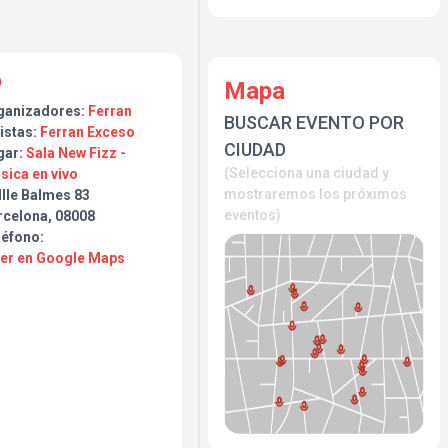
Mapa
ganizadores:
Ferran
BUSCAR EVENTO POR
istas:
Ferran Exceso
CIUDAD
gar:
Sala New Fizz -
(Selecciona una ciudad y
sica en vivo
mostraremos los próximos
llle Balmes 83
eventos)
rcelona, 08008
léfono:
Ver en Google Maps