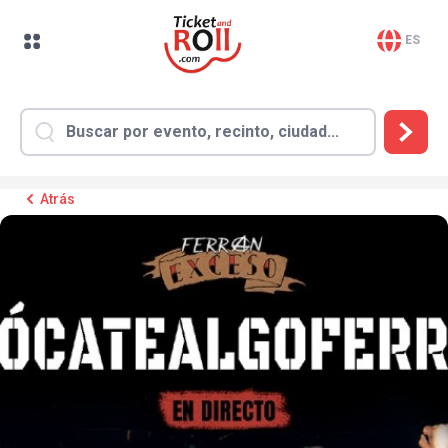
ES
Atrás