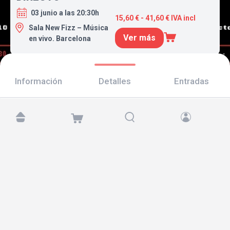
03 junio a las 20:30h
15,60 € - 41,60 € IVA incl
Sala New Fizz – Música
Ver más
en vivo. Barcelona
Información
Detalles
Entradas
Encuéntranos en:
Copyright © 2026 TicketAndRoll
Aviso legal
,
política de privacidad
y de
cookies
Website built by
rundevstudio.com