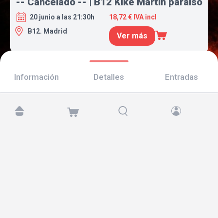
-- Cancelado -- | B12 Kike Martín paraíso
20 junio a las 21:30h
18,72 € IVA incl
B12. Madrid
Ver más
Información
Detalles
Entradas
Encuéntranos en:
Copyright © 2026 TicketAndRoll
Aviso legal
,
política de privacidad
y de
cookies
Website built by
rundevstudio.com