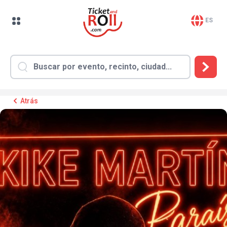
ES
Atrás