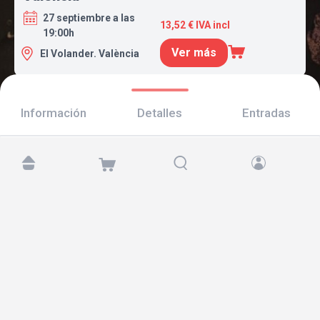
27 septiembre a las
13,52 € IVA incl
19:00h
Ver más
El Volander. València
Información
Detalles
Entradas
Encuéntranos en:
Copyright © 2026 TicketAndRoll
Aviso legal
,
política de privacidad
y de
cookies
Website built by
rundevstudio.com