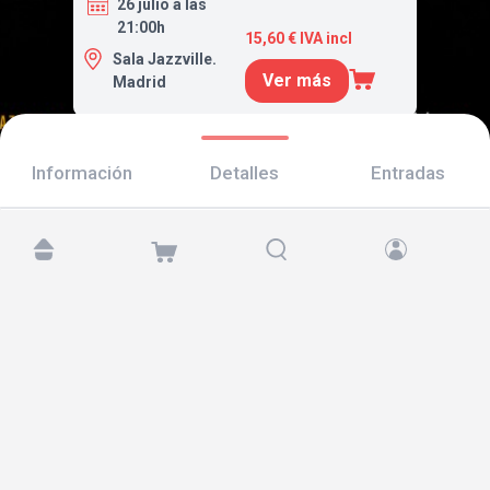
26 julio a las
21:00h
15,60 € IVA incl
Sala Jazzville.
Ver más
Madrid
Información
Detalles
Entradas
Encuéntranos en:
Copyright © 2026 TicketAndRoll
Aviso legal
,
política de privacidad
y de
cookies
Website built by
rundevstudio.com