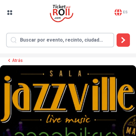
ES
Atrás