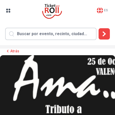
ES
Atrás