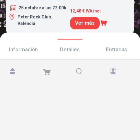
25 octubre a las 22:00h
12,48 € IVA incl
Peter Rock Club.
Ver más
València
Información
Detalles
Entradas
Encuéntranos en:
Copyright © 2026 TicketAndRoll
Aviso legal
,
política de privacidad
y de
cookies
Website built by
rundevstudio.com