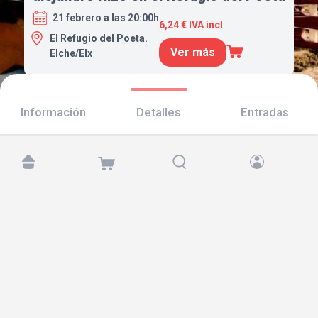
21 febrero a las 20:00h
6,24 € IVA incl
El Refugio del Poeta.
Ver más
Elche/Elx
Información
Detalles
Entradas
Encuéntranos en:
Copyright © 2026 TicketAndRoll
Aviso legal
,
política de privacidad
y de
cookies
Website built by
rundevstudio.com